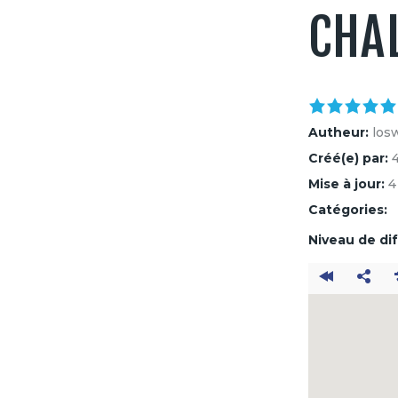
CHA
Autheur:
los
Créé(e) par:
Mise à jour:
4
Catégories:
Niveau de dif