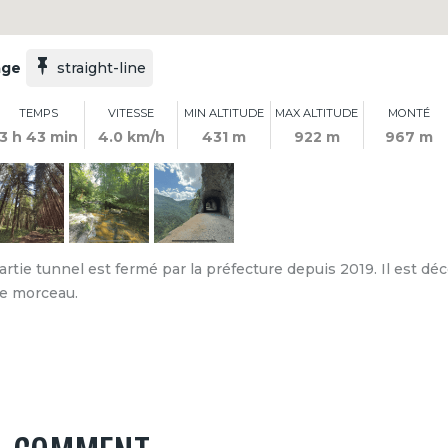
age
straight-line
TEMPS
VITESSE
MIN ALTITUDE
MAX ALTITUDE
MONTÉ
3 h 43 min
4.0 km/h
431 m
922 m
967 m
artie tunnel est fermé par la préfecture depuis 2019. Il est dé
ce morceau.