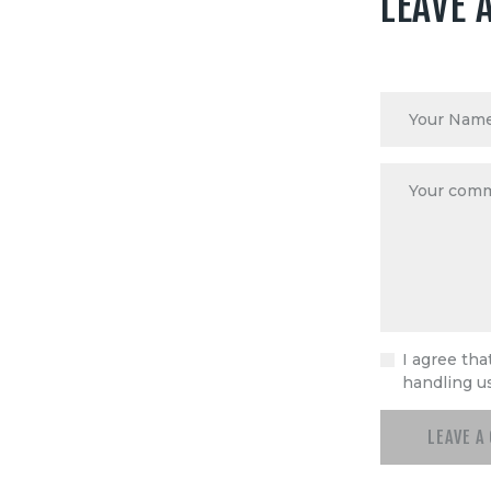
LEAVE 
I agree tha
handling u