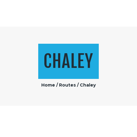
LES PIEDS PLATS
Le bonheur de randonner
CHALEY
Home
Routes
Chaley