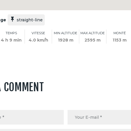
age
straight-line
TEMPS
VITESSE
MIN ALTITUDE
MAX ALTITUDE
MONTÉ
4 h 9 min
4.0 km/h
1928 m
2595 m
1153 m
A COMMENT